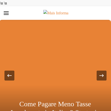
\n
\n
Mais Informa
Bem-vindo ao MAIS INFORMA! Aqui no MAIS INFORMA,
acreditamos que conhecimento é poder. Nosso objetivo é
simplificar a sua vida, trazendo informações úteis e práticas
sobre Finanças e Aplicativos Diversos. Queremos ajudar você a
tomar decisões mais inteligentes, economizar dinheiro e
aproveitar ao máximo as ferramentas digitais disponíveis hoje.
Come Pagare Meno Tasse