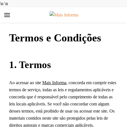
\n
\n
Mais Informa
Bem-vindo ao MAIS INFORMA! Aqui no MAIS INFORMA,
acreditamos que conhecimento é poder. Nosso objetivo é
Termos e Condições
simplificar a sua vida, trazendo informações úteis e práticas
sobre Finanças e Aplicativos Diversos. Queremos ajudar você a
tomar decisões mais inteligentes, economizar dinheiro e
aproveitar ao máximo as ferramentas digitais disponíveis hoje.
1. Termos
Ao acessar ao site
Mais Informa
, concorda em cumprir estes
termos de serviço, todas as leis e regulamentos aplicáveis ​​e
concorda que é responsável pelo cumprimento de todas as
leis locais aplicáveis. Se você não concordar com algum
desses termos, está proibido de usar ou acessar este site. Os
materiais contidos neste site são protegidos pelas leis de
direitos autorais e marcas comerciais aplicáveis.