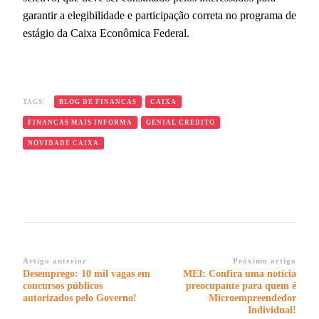
garantir a elegibilidade e participação correta no programa de
estágio da Caixa Econômica Federal.
TAGS:
BLOG DE FINANCAS
CAIXA
FINANCAS MAIS INFORMA
GENIAL CREDITO
NOVIDADE CAIXA
Navegação
Artigo anterior
Próximo artigo
Desemprego: 10 mil vagas em
MEI: Confira uma notícia
de
concursos públicos
preocupante para quem é
post
autorizados pelo Governo!
Microempreendedor
Individual!