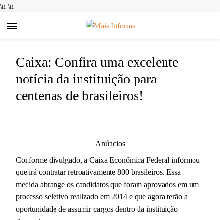
\n
\n
Mais Informa
Bem-vindo ao MAIS INFORMA! Aqui no MAIS INFORMA,
acreditamos que conhecimento é poder. Nosso objetivo é
Caixa: Confira uma excelente
simplificar a sua vida, trazendo informações úteis e práticas
sobre Finanças e Aplicativos Diversos. Queremos ajudar você a
notícia da instituição para
tomar decisões mais inteligentes, economizar dinheiro e
centenas de brasileiros!
aproveitar ao máximo as ferramentas digitais disponíveis hoje.
Anúncios
Conforme divulgado, a Caixa Econômica Federal informou
que irá contratar retroativamente 800 brasileiros. Essa
medida abrange os candidatos que foram aprovados em um
processo seletivo realizado em 2014 e que agora terão a
oportunidade de assumir cargos dentro da instituição