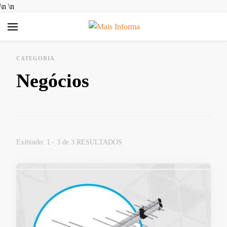
\n
\n
Mais Informa
Bem-vindo ao MAIS INFORMA! Aqui no MAIS INFORMA,
acreditamos que conhecimento é poder. Nosso objetivo é
CATEGORIA
simplificar a sua vida, trazendo informações úteis e práticas
Negócios
sobre Finanças e Aplicativos Diversos. Queremos ajudar você a
tomar decisões mais inteligentes, economizar dinheiro e
aproveitar ao máximo as ferramentas digitais disponíveis hoje.
Exibindo: 1 - 3 de 3 RESULTADOS