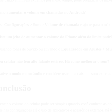
se usado em níveis extremos por muito tempo, pode prejudicar os alto-f
mo aumentar o volume em chamadas no Android?
sse
Configurações > Som > Volume de chamada
e ajuste para o máx
iste um jeito de aumentar o volume do iPhone além do limite padr
 usando fones de ouvido ou ativando o
Equalizador
em
Ajustes > Mú
u celular não tem alto-falante estéreo. Há como melhorar o som?
 ative o
modo mono áudio
e considere usar uma caixa de som externa.
onclusão
ntar o volume do celular pode ser simples quando você conhece as op
es nas configurações até o uso de aplicativos e acessórios externos, há 