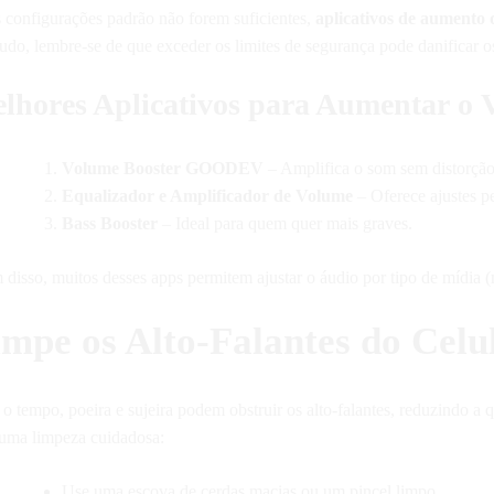
s configurações padrão não forem suficientes,
aplicativos de aumento
do, lembre-se de que exceder os limites de segurança pode danificar os 
lhores Aplicativos para Aumentar o
Volume Booster GOODEV
– Amplifica o som sem distorção
Equalizador e Amplificador de Volume
– Oferece ajustes p
Bass Booster
– Ideal para quem quer mais graves.
 disso, muitos desses apps permitem ajustar o áudio por tipo de mídia 
mpe os Alto-Falantes do Celu
 tempo, poeira e sujeira podem obstruir os alto-falantes, reduzindo a 
 uma limpeza cuidadosa:
Use uma escova de cerdas macias ou um pincel limpo.