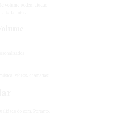
 de volume
podem ajudar.
alto-falantes.
 Volume
.
ersonalizados.
(música, vídeos, chamadas).
lar
qualidade do som. Portanto,