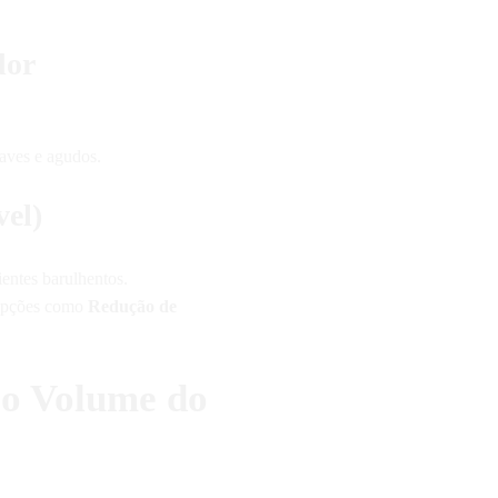
dor
raves e agudos.
vel)
entes barulhentos.
 opções como
Redução de
 o Volume do