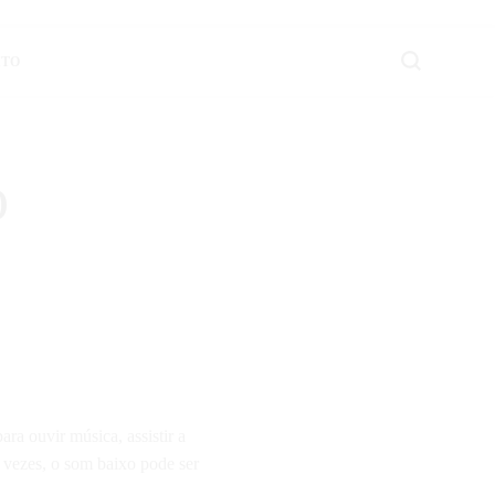
ITO
 informações úteis e práticas sobre Finanças e Aplicativos Diversos.
o
para ouvir música, assistir a
 vezes, o som baixo pode ser