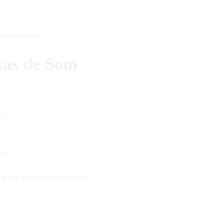
ência técnica.
xas de Som
re:
te.
me por questões de segurança