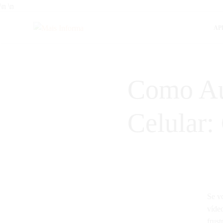
\n
\n
AP
Mais Informa
Bem-vindo ao MAIS INFORMA! Aqui no MAIS INFORMA, acreditamos q
Queremos ajudar você a tomar decisões mais inteligentes, economiza
Como Au
Celular:
Se v
víde
frust