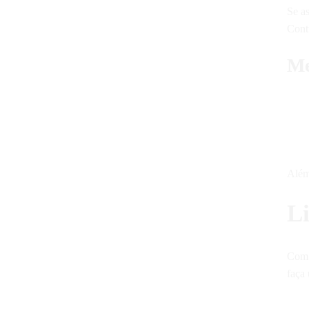
Se a
Contu
Me
Além
Li
Com o
faça