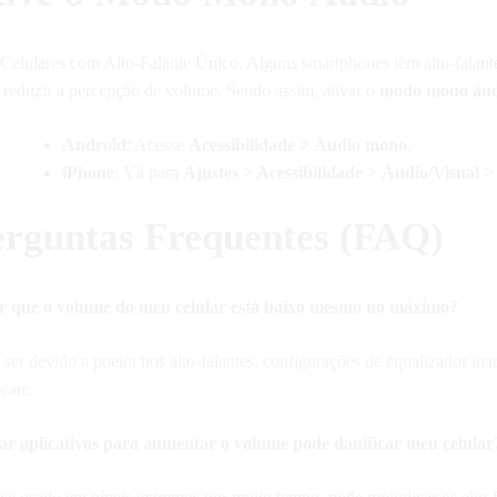
 Celulares com Alto-Falante Único. Alguns smartphones têm alto-falan
 reduzir a percepção de volume. Sendo assim, ativar o
modo mono áud
Android
: Acesse
Acessibilidade > Áudio mono
.
iPhone
: Vá para
Ajustes > Acessibilidade > Áudio/Visual
erguntas Frequentes (FAQ)
 que o volume do meu celular está baixo mesmo no máximo?
ser devido a poeira nos alto-falantes, configurações de equalizador in
ware.
ar aplicativos para aumentar o volume pode danificar meu celular