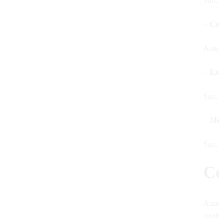
Sim, 
+
Co
Ace
+
Ex
Sim,
+
Me
Sim,
C
Aume
ajust