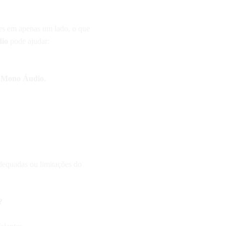
tes em apenas um lado, o que
io
pode ajudar:
 > Mono Áudio
.
adequadas ou limitações do
?