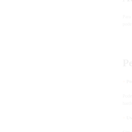
Para
pode
P
+
Por
Pode 
hard
+
Us