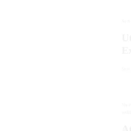
Se o 
Ut
E
Se o 
No e
audit
A