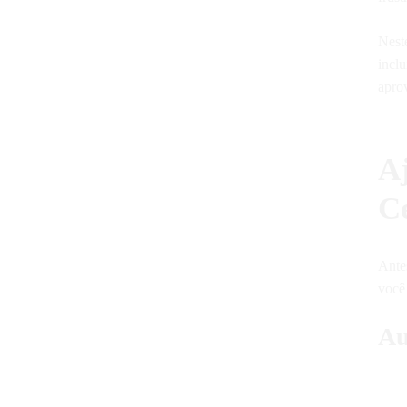
Nest
inclu
apro
A
C
Antes
você 
Au