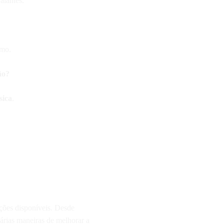
alantes.
imo.
ão?
sica
.
ções disponíveis. Desde
várias maneiras de melhorar a