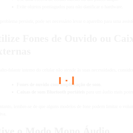
Evite objetos pontiagudos para não danificar o hardware.
problema persistir, pode ser necessário levar o aparelho para uma assist
ilize Fones de Ouvido ou Cai
xternas
alto-falante interno do celular não atende às suas necessidades, conside
Fones de ouvido com amplificação de som
.
Caixas de som Bluetooth portáteis
para um áudio mais poten
ntanto, lembre-se de que alguns modelos de fone podem limitar o volu
iva.
tive o Modo Mono Áudio