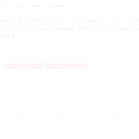
iência sonora do seu dispositivo.
enhuma solução funcionar, pode ser um problema de hardware, e a mel
co especializado. Experimente as dicas deste guia e aproveite um som m
tphone!
AUMENTAR VOLUME
VOLUME DO CELULAR
vegação
o anterior
res Aplicativos para Liberar Espaço no Seu
Aplicativos para Ga
lar
t