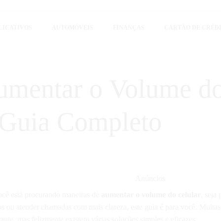
LICATIVOS
AUTOMÓVEIS
FINANÇAS
CARTÃO DE CRÉD
ue conhecimento é poder. Nosso objetivo é simplificar a sua vida, trazendo
r dinheiro e aproveitar ao máximo as ferramentas digitais disponíveis hoje.
mentar o Volume d
 Guia Completo
Anúncios
ocê está procurando maneiras de
aumentar o volume do celular
, seja 
os ou atender chamadas com mais clareza, este guia é para você. Muitas
rante, mas felizmente existem várias soluções simples e eficazes.