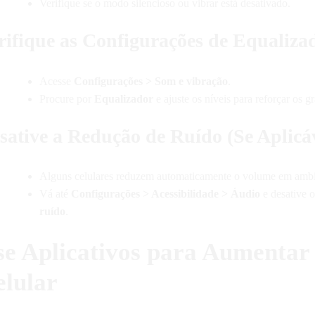
Verifique se o modo silencioso ou vibrar está desativado.
rifique as Configurações de Equaliza
Acesse
Configurações > Som e vibração
.
Procure por
Equalizador
e ajuste os níveis para reforçar os g
sative a Redução de Ruído (Se Aplicá
Alguns celulares reduzem automaticamente o volume em ambi
Vá até
Configurações > Acessibilidade > Áudio
e desative
ruído
.
se Aplicativos para Aumentar
elular