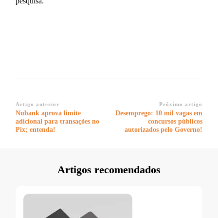
pesquisa.
Navegação
Artigo anterior
Próximo artigo
Nubank aprova limite
Desemprego: 10 mil vagas em
de
adicional para transações no
concursos públicos
post
Pix; entenda!
autorizados pelo Governo!
Artigos recomendados