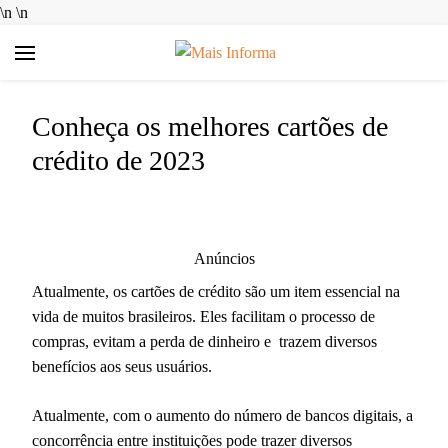
\n
\n
Mais Informa
Bem-vindo ao MAIS INFORMA! Aqui no MAIS INFORMA,
acreditamos que conhecimento é poder. Nosso objetivo é
Conheça os melhores cartões de
simplificar a sua vida, trazendo informações úteis e práticas
sobre Finanças e Aplicativos Diversos. Queremos ajudar você a
crédito de 2023
tomar decisões mais inteligentes, economizar dinheiro e
aproveitar ao máximo as ferramentas digitais disponíveis hoje.
Anúncios
Atualmente, os cartões de crédito são um item essencial na
vida de muitos brasileiros. Eles facilitam o processo de
compras, evitam a perda de dinheiro e trazem diversos
benefícios aos seus usuários.
Atualmente, com o aumento do número de bancos digitais, a
concorrência entre instituições pode trazer diversos