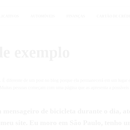
LICATIVOS
AUTOMÓVEIS
FINANÇAS
CARTÃO DE CRÉD
ue conhecimento é poder. Nosso objetivo é simplificar a sua vida, trazendo
r dinheiro e aproveitar ao máximo as ferramentas digitais disponíveis hoje.
de exemplo
. É diferente de um post no blog porque ela permanecerá em um lugar 
. Muitas pessoas começam com uma página que as apresenta a possíveis v
mensageiro de bicicleta durante o dia, at
 o meu site. Eu moro em São Paulo, tenho 