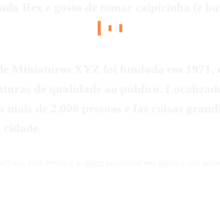
do Rex e gosto de tomar caipirinha (e ba
e Miniaturas XYZ foi fundada em 1971, e
turas de qualidade ao público. Localizada
mais de 2.000 pessoas e faz coisas grand
 cidade.
dPress, você deveria ir ao
painel
para excluir essa página e criar nova