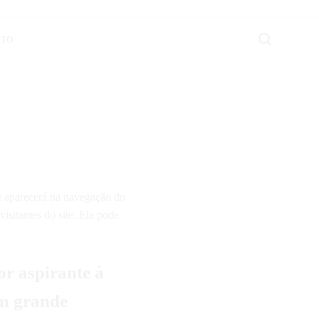
ITO
 informações úteis e práticas sobre Finanças e Aplicativos Diversos.
e aparecerá na navegação do
isitantes do site. Ela pode
or aspirante à
um grande