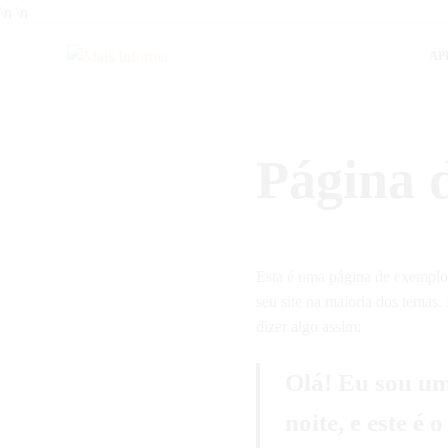
\n
\n
AP
Mais Informa
Bem-vindo ao MAIS INFORMA! Aqui no MAIS INFORMA, acreditamos q
Queremos ajudar você a tomar decisões mais inteligentes, economiza
Página 
Esta é uma página de exemplo
seu site na maioria dos temas
dizer algo assim:
Olá! Eu sou um 
noite, e este é