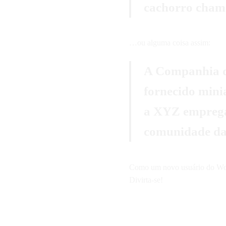
cachorro chama
…ou alguma coisa assim:
A Companhia d
fornecido minia
a XYZ emprega 
comunidade da
Como um novo usuário do Wor
Divirta-se!