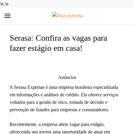
\n
\n
Mais Informa
Bem-vindo ao MAIS INFORMA! Aqui no MAIS INFORMA,
acreditamos que conhecimento é poder. Nosso objetivo é
Serasa: Confira as vagas para
simplificar a sua vida, trazendo informações úteis e práticas
sobre Finanças e Aplicativos Diversos. Queremos ajudar você a
fazer estágio em casa!
tomar decisões mais inteligentes, economizar dinheiro e
aproveitar ao máximo as ferramentas digitais disponíveis hoje.
Anúncios
A Serasa Experian é uma empresa brasileira especializada
em informações e análises de crédito. Ela oferece serviços
voltados para a gestão de risco, tomada de decisão e
prevenção de fraudes para empresas e consumidores.
Recentemente, a empresa abriu vagar para estágio,
oferecendo aos jovens uma oportunidade de atuar em