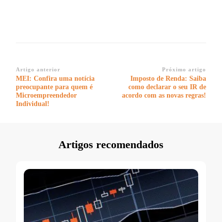
Navegação
Artigo anterior
Próximo artigo
MEI: Confira uma notícia
Imposto de Renda: Saiba
de
preocupante para quem é
como declarar o seu IR de
post
Microempreendedor
acordo com as novas regras!
Individual!
Artigos recomendados