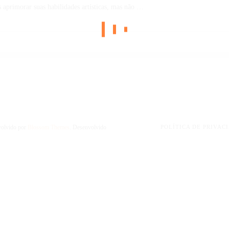
 aprimorar suas habilidades artísticas, mas não …
volvido por
Blossom Themes
. Desenvolvido
POLÍTICA DE PRIVAC