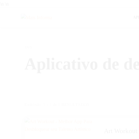
\n
\n
AP
Mais Informa
Bem-vindo ao MAIS INFORMA! Aqui no MAIS INFORMA, acreditamos q
Queremos ajudar você a tomar decisões mais inteligentes, economiza
TAG
Aplicativo de d
Exibindo: 1 - 1 de 1 RESULTADOS
Art Workout 