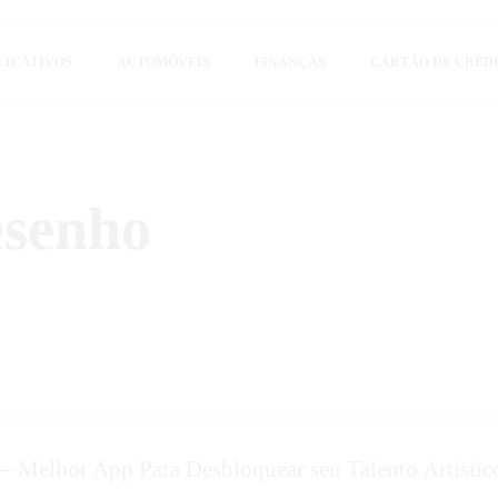
LICATIVOS
AUTOMÓVEIS
FINANÇAS
CARTÃO DE CRÉD
ue conhecimento é poder. Nosso objetivo é simplificar a sua vida, trazendo
r dinheiro e aproveitar ao máximo as ferramentas digitais disponíveis hoje.
esenho
– Melhor App Para Desbloquear seu Talento Artístic