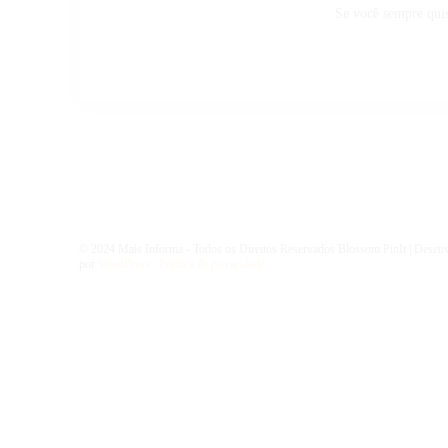
Se você sempre quis
© 2024 Mais Informa - Todos os Direitos Reservados
Blossom PinIt | Desen
por
WordPress
.
Política de privacidade