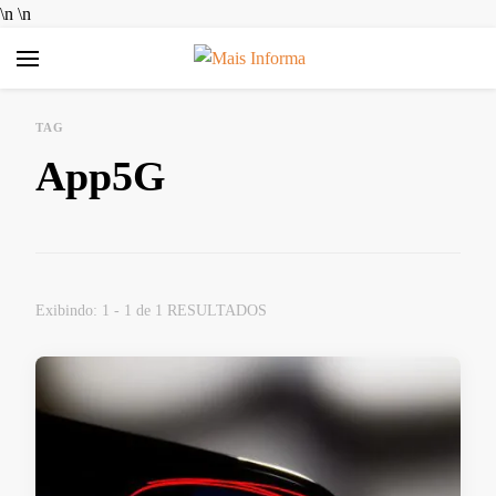
\n
\n
Mais Informa
Bem-vindo ao MAIS INFORMA! Aqui no MAIS INFORMA,
acreditamos que conhecimento é poder. Nosso objetivo é
TAG
simplificar a sua vida, trazendo informações úteis e práticas
App5G
sobre Finanças e Aplicativos Diversos. Queremos ajudar você a
tomar decisões mais inteligentes, economizar dinheiro e
aproveitar ao máximo as ferramentas digitais disponíveis hoje.
Exibindo: 1 - 1 de 1 RESULTADOS