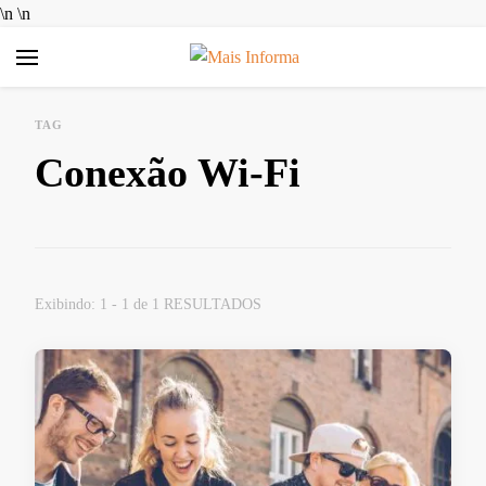
\n
\n
Mais Informa
Bem-vindo ao MAIS INFORMA! Aqui no MAIS INFORMA,
acreditamos que conhecimento é poder. Nosso objetivo é
TAG
simplificar a sua vida, trazendo informações úteis e práticas
Conexão Wi-Fi
sobre Finanças e Aplicativos Diversos. Queremos ajudar você a
tomar decisões mais inteligentes, economizar dinheiro e
aproveitar ao máximo as ferramentas digitais disponíveis hoje.
Exibindo: 1 - 1 de 1 RESULTADOS