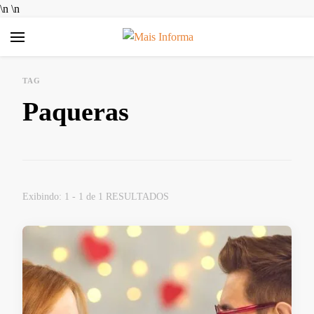
\n
\n
Mais Informa
Bem-vindo ao MAIS INFORMA! Aqui no MAIS INFORMA,
acreditamos que conhecimento é poder. Nosso objetivo é
TAG
simplificar a sua vida, trazendo informações úteis e práticas
Paqueras
sobre Finanças e Aplicativos Diversos. Queremos ajudar você a
tomar decisões mais inteligentes, economizar dinheiro e
aproveitar ao máximo as ferramentas digitais disponíveis hoje.
Exibindo: 1 - 1 de 1 RESULTADOS