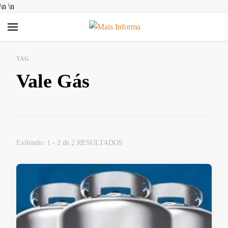
\n
\n
Mais Informa
Bem-vindo ao MAIS INFORMA! Aqui no MAIS INFORMA,
acreditamos que conhecimento é poder. Nosso objetivo é
TAG
simplificar a sua vida, trazendo informações úteis e práticas
Vale Gás
sobre Finanças e Aplicativos Diversos. Queremos ajudar você a
tomar decisões mais inteligentes, economizar dinheiro e
aproveitar ao máximo as ferramentas digitais disponíveis hoje.
Exibindo: 1 - 2 de 2 RESULTADOS