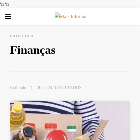
\n
\n
Mais Informa
Bem-vindo ao MAIS INFORMA! Aqui no MAIS INFORMA,
acreditamos que conhecimento é poder. Nosso objetivo é
CATEGORIA
simplificar a sua vida, trazendo informações úteis e práticas
Finanças
sobre Finanças e Aplicativos Diversos. Queremos ajudar você a
tomar decisões mais inteligentes, economizar dinheiro e
aproveitar ao máximo as ferramentas digitais disponíveis hoje.
Exibindo: 11 - 20 de 24 RESULTADOS